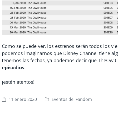
Como se puede ver, los estrenos serán todos los vie
podemos imaginarnos que Disney Channel tiene algú
tenemos las fechas, ya podemos decir que TheOwlC
episodios
.
¡estén atentos!
11 enero 2020
Eventos del Fandom
P
F
u
e
b
c