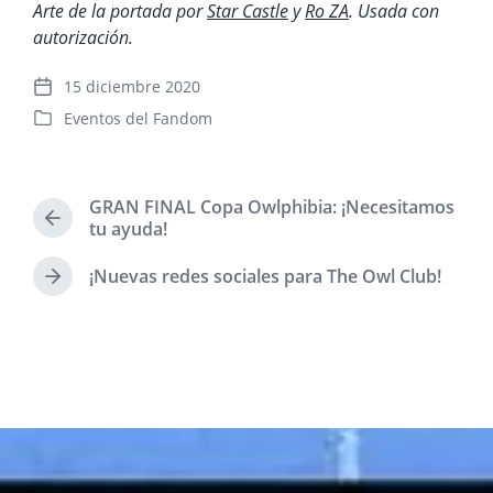
Arte de la portada por
Star Castle
y
Ro ZA
. Usada con
autorización.
15 diciembre 2020
F
Eventos del Fandom
e
P
c
u
h
b
a
l
GRAN FINAL Copa Owlphibia: ¡Necesitamos
p
i
E
tu ayuda!
u
c
n
b
a
t
¡Nuevas redes sociales para The Owl Club!
l
E
d
r
i
n
a
a
t
c
d
e
r
a
a
n
a
c
a
d
i
n
a
ó
t
s
n
e
i
r
g
i