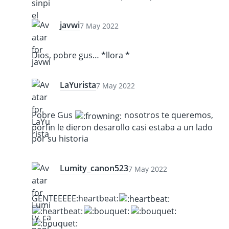
javwi
7 May 2022
Dios, pobre gus… *llora *
LaYurista
7 May 2022
Pobre Gus
nosotros te queremos,
porfin le dieron desarollo casi estaba a un lado
por su historia
Lumity_canon523
7 May 2022
GENTEEEEE​:heartbeat: