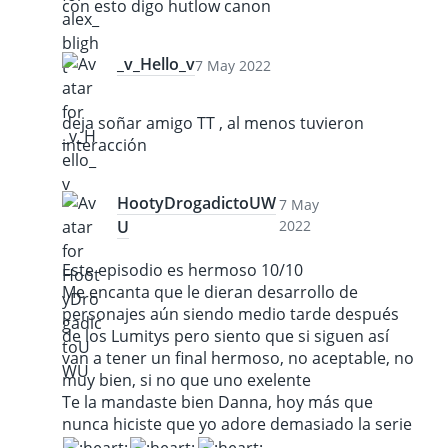
con esto digo hutlow canon
_v_Hello_v
7 May 2022
deja soñar amigo TT , al menos tuvieron
interacción
HootyDrogadictoUW
7 May
U
2022
Este episodio es hermoso 10/10
Me encanta que le dieran desarrollo de
personajes aún siendo medio tarde después
de los Lumitys pero siento que si siguen así
van a tener un final hermoso, no aceptable, no
muy bien, si no que uno exelente
Te la mandaste bien Danna, hoy más que
nunca hiciste que yo adore demasiado la serie