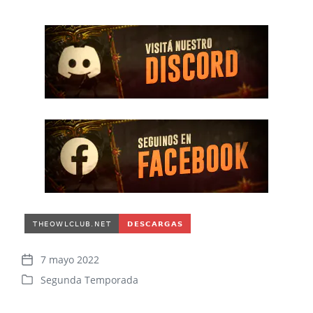
7 mayo 2022
F
Segunda Temporada
e
P
c
u
h