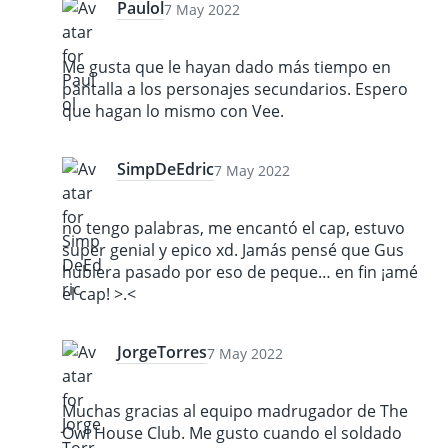
Paulol
7 May 2022
Me gusta que le hayan dado más tiempo en
pantalla a los personajes secundarios. Espero
que hagan lo mismo con Vee.
SimpDeEdric
7 May 2022
no tengo palabras, me encantó el cap, estuvo
super genial y epico xd. Jamás pensé que Gus
hubiera pasado por eso de peque… en fin ¡amé
el cap! >.<
JorgeTorres
7 May 2022
Muchas gracias al equipo madrugador de The
Owl House Club. Me gusto cuando el soldado