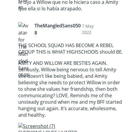
le dijo a Willow que no le hiciera caso a Amity
que ella si lo había atrapado.
TheMangledSans050
7 May
8
2022
THE SCHOOL SQUAD HAS BECOME A REBEL
GROUP THIS is WHAT HIGHSCHOOlS should BE.
AMITY AND WILLOW ARE BESTIES AGAIN.
Seriously, Willow being nervous to tell Amity
she doesn’t like being babied, and Amity
believing she needs to protect Willow in order
to show she values her friendship, then both
communicating? LOVE. Reminds me of the
unsteady ground when me and my BFF started
hanging out again. It’s accurate, wholesome,
and healthy.