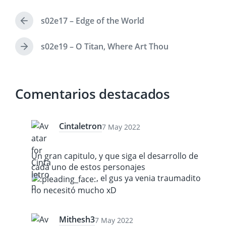
b
a
l
p
s02e17 – Edge of the World
i
E
u
c
n
b
a
t
s02e19 – O Titan, Where Art Thou
E
l
r
d
n
i
a
a
t
c
d
e
r
a
a
n
Comentarios destacados
a
c
a
d
i
n
a
ó
t
s
e
n
Cintaletron
7 May 2022
i
r
g
i
u
Un gran capitulo, y que siga el desarrollo de
o
i
r
cada uno de estos personajes
e
:
, el gus ya venia traumadito
n
no necesitó mucho xD
t
e
:
Mithesh3
7 May 2022