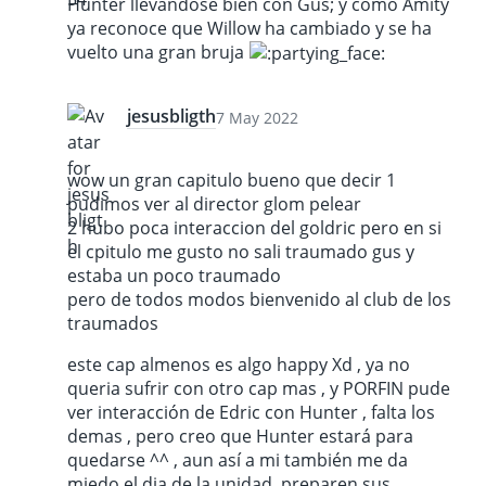
Hunter llevandose bien con Gus; y como Amity
ya reconoce que Willow ha cambiado y se ha
vuelto una gran bruja
jesusbligth
7 May 2022
wow un gran capitulo bueno que decir 1
pudimos ver al director glom pelear
2 hubo poca interaccion del goldric pero en si
el cpitulo me gusto no sali traumado gus y
estaba un poco traumado
pero de todos modos bienvenido al club de los
traumados
este cap almenos es algo happy Xd , ya no
queria sufrir con otro cap mas , y PORFIN pude
ver interacción de Edric con Hunter , falta los
demas , pero creo que Hunter estará para
quedarse ^^ , aun así a mi también me da
miedo el dia de la unidad ,preparen sus