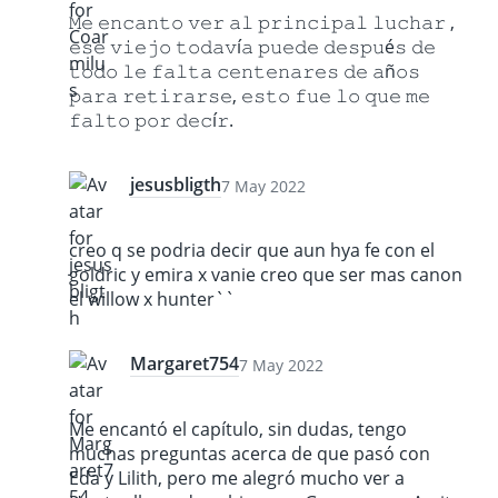
𝙼𝚎 𝚎𝚗𝚌𝚊𝚗𝚝𝚘 𝚟𝚎𝚛 𝚊𝚕 𝚙𝚛𝚒𝚗𝚌𝚒𝚙𝚊𝚕 𝚕𝚞𝚌𝚑𝚊𝚛 ,
𝚎𝚜𝚎 𝚟𝚒𝚎𝚓𝚘 𝚝𝚘𝚍𝚊𝚟í𝚊 𝚙𝚞𝚎𝚍𝚎 𝚍𝚎𝚜𝚙𝚞é𝚜 𝚍𝚎
𝚝𝚘𝚍𝚘 𝚕𝚎 𝚏𝚊𝚕𝚝𝚊 𝚌𝚎𝚗𝚝𝚎𝚗𝚊𝚛𝚎𝚜 𝚍𝚎 𝚊ñ𝚘𝚜
𝚙𝚊𝚛𝚊 𝚛𝚎𝚝𝚒𝚛𝚊𝚛𝚜𝚎, 𝚎𝚜𝚝𝚘 𝚏𝚞𝚎 𝚕𝚘 𝚚𝚞𝚎 𝚖𝚎
𝚏𝚊𝚕𝚝𝚘 𝚙𝚘𝚛 𝚍𝚎𝚌í𝚛.
jesusbligth
7 May 2022
creo q se podria decir que aun hya fe con el
goldric y emira x vanie creo que ser mas canon
el willow x hunter``
Margaret754
7 May 2022
Me encantó el capítulo, sin dudas, tengo
muchas preguntas acerca de que pasó con
Eda y Lilith, pero me alegró mucho ver a