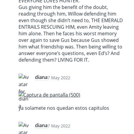
EVERYONE LOVES HUNTER.
Gus giving him the benefit of the doubt,
reading through him, Willow defending him
even though she didn’t need to, THE EMERALD
ENTRAILS RESCUING HIM, even Amity leaving
him alone. Then he faces his worst memory
over again to save Gus because Gus showed
him what friendship was. Then being willing to
answer everyone’s questions, even Ed’s? And
defending them? LIVING FOR IT.
diana
7 May 2022
ya solamete nos quedan estos capitulos
diana
7 May 2022